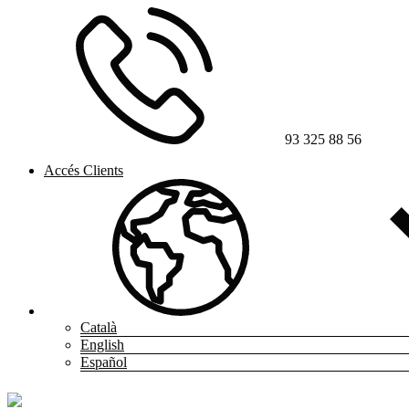
93 325 88 56
Accés Clients
Català
English
Español