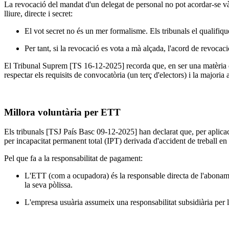
La revocació del mandat d'un delegat de personal no pot acordar-se vàl
lliure, directe i secret:
El vot secret no és un mer formalisme. Els tribunals el qualifi
Per tant, si la revocació es vota a mà alçada, l'acord de revocaci
El Tribunal Suprem [TS 16-12-2025] recorda que, en ser una matèria d'
respectar els requisits de convocatòria (un terç d'electors) i la majoria 
Millora voluntària per ETT
Els tribunals [TSJ País Basc 09-12-2025] han declarat que, per aplicació
per incapacitat permanent total (IPT) derivada d'accident de treball en
Pel que fa a la responsabilitat de pagament:
L'ETT (com a ocupadora) és la responsable directa de l'abonament
la seva pòlissa.
L'empresa usuària assumeix una responsabilitat subsidiària per l