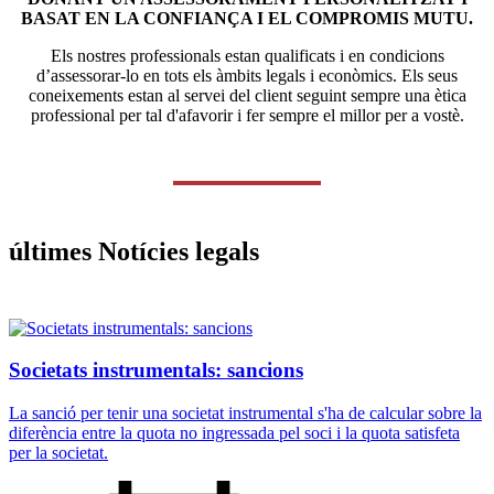
BASAT EN LA CONFIANÇA I EL COMPROMIS MUTU.
Els nostres professionals estan qualificats i en condicions
d’assessorar-lo en tots els àmbits legals i econòmics. Els seus
coneixements estan al servei del client seguint sempre una ètica
professional per tal d'afavorir i fer sempre el millor per a vostè.
últimes Notícies legals
Societats instrumentals: sancions
La sanció per tenir una societat instrumental s'ha de calcular sobre la
diferència entre la quota no ingressada pel soci i la quota satisfeta
per la societat.