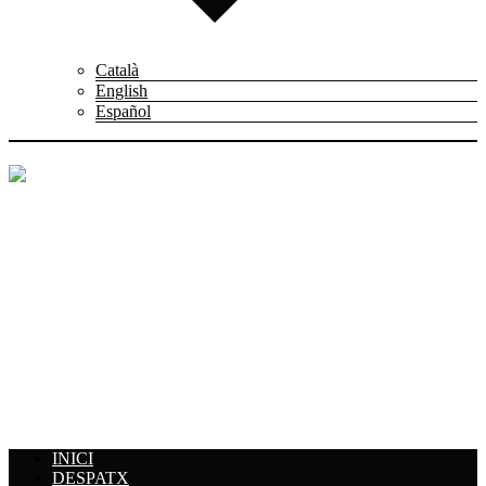
Català
English
Español
PROMOCION Y
ADMINISTRACION DE
EMPRESAS
INICI
DESPATX