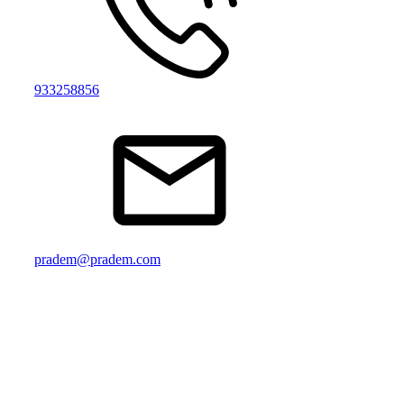
933258856
pradem@pradem.com