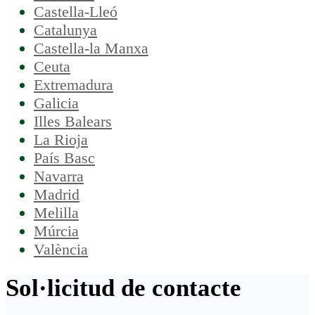
Castella-Lleó
Catalunya
Castella-la Manxa
Ceuta
Extremadura
Galicia
Illes Balears
La Rioja
País Basc
Navarra
Madrid
Melilla
Múrcia
València
Sol·licitud de contacte