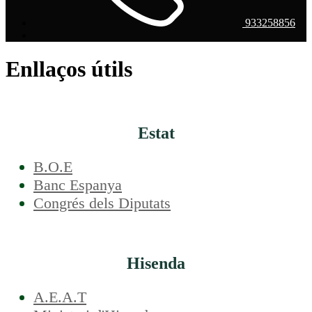
933258856
Enllaços útils
Estat
B.O.E
Banc Espanya
Congrés dels Diputats
Hisenda
A.E.A.T