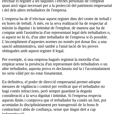
efectuar el registre a les taquilles i efectes personals de l'empleat
quan això sigui necessari per a la protecció del patrimoni empresarial
i del dels altres treballadors de l'empresa.
L'empresa ha de d’efectuar aquest registre dins del centre de treball i
en hores de treball. A més, en la seva realització ha de respectar al
màxim la dignitat i la intimitat de l'empleat, de manera que ha de
comptar amb l'assistència d'un representant legal dels treballadors o,
si aquest no hi és, d'un altre treballador de l'empresa si és possible.
L'incompliment d'aquestes normes no només pot donar lloc a una
sanció administrativa, sinó també a l'anul·lació de les proves
obtingudes amb aquest registre il·legal.
Per exemple, si una empresa hagués registrat la motxilla d'un
empleat sense la presència d'un representant dels treballadors o un
altre treballador, aquesta prova es declararia nul·la i l'acomiadament
no seria vàlid per no estar fonamentat.
En definitiva, el poder de direcció empresarial permet adoptar
mesures de vigilància i control per verificar que el treballador no
hagi comès infraccions, però sempre guardant la deguda
consideració a la seva dignitat i intimitat. Si l'empresa respecta
aquests límits i comprova que el treballador ha comès un furt, pot
acomiadar-lo disciplinàriament per transgressió de la bona fe
contractual i abús de confiança, sense que tingui dret a cap
indemnització.