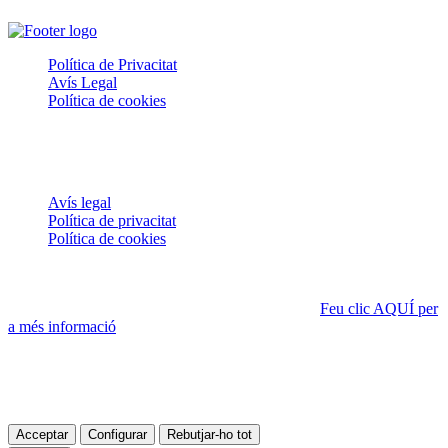
Política de Privacitat
Avís Legal
Política de cookies
© PRADEM. Tots els drets reservats.
ÚS DE COOKIES
Avís legal
Política de privacitat
Política de cookies
Aquesta pàgina web utilitza cookies pròpies, que poden ser
tècniques o analítiques, per assegurar el funcionament correcte de
tots els seus continguts i fer-ne seguiment de l'ús.
Feu clic AQUÍ per
a més informació
.
Si accediu a la política de cookies, sempre podreu visualitzar aquest
banner, que us permet configurar o rebutjar les cookies.
Podeu acceptar totes les cookies prement el botó «Acceptar» o
configurar-les o rebutjar-ne l’ús prement el botó «Configurar».
Acceptar
Configurar
Rebutjar-ho tot