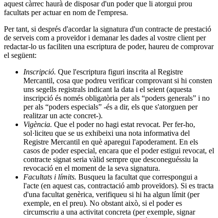
aquest càrrec haurà de disposar d'un poder que li atorgui prou
facultats per actuar en nom de l'empresa.
Per tant, si després d'acordar la signatura d'un contracte de prestació
de serveis com a proveïdor i demanar les dades al vostre client per
redactar-lo us faciliten una escriptura de poder, haureu de comprovar
el següent:
Inscripció.
Que l'escriptura figuri inscrita al Registre
Mercantil, cosa que podreu verificar comprovant si hi consten
uns segells registrals indicant la data i el seient (aquesta
inscripció és només obligatòria per als “poders generals” i no
per als “poders especials” -és a dir, els que s'atorguen per
realitzar un acte concret-).
Vigència.
Que el poder no hagi estat revocat. Per fer-ho,
sol·liciteu que se us exhibeixi una nota informativa del
Registre Mercantil en què aparegui l'apoderament. En els
casos de poder especial, encara que el poder estigui revocat, el
contracte signat seria vàlid sempre que desconeguéssiu la
revocació en el moment de la seva signatura.
Facultats i límits.
Busqueu la facultat que correspongui a
l'acte (en aquest cas, contractació amb proveïdors). Si es tracta
d'una facultat genèrica, verifiqueu si hi ha algun límit (per
exemple, en el preu). No obstant això, si el poder es
circumscriu a una activitat concreta (per exemple, signar